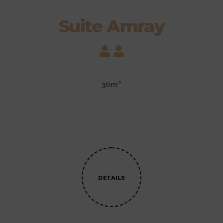
Suite Amray
30m²
DETAILS