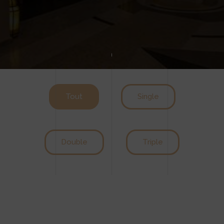
Tout
Single
Double
Triple